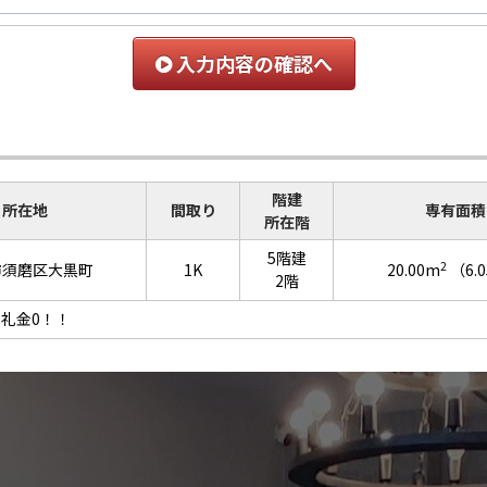
入力内容の確認へ
階建
所在地
間取り
専有面積
所在階
5階建
2
市須磨区大黒町
1K
20.00m
（6.
2階
礼金0！！