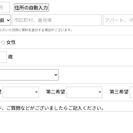
号
市区町村、番地等
アパート、
ただいた住所に資料を送付する場合がございます。
女性
歳
望
第二希望
第三希望
件、ご質問などがございましたらご記入ください。