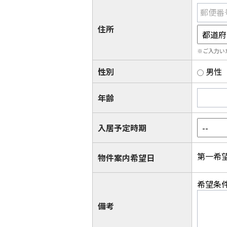
郵便番
住所
※ご入力い
性別
男性
年齢
入居予定時期
第一希
物件案内希望日
希望条
備考