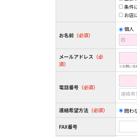
条件
お店
個人
お名前
（必須）
姓
メールアドレス
（必
須）
※お問い合
電話番号
（必須）
連絡希
連絡希望方法
（必須）
問わ
FAX番号