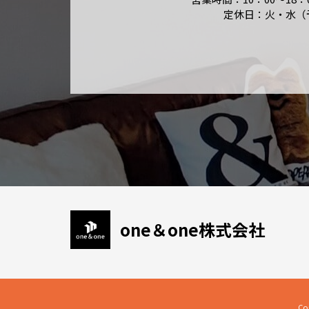
定休日：火・水（
one＆one株式会社
Co