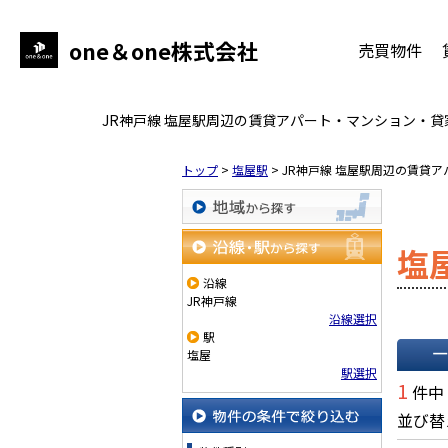
one＆one株式会社
売買物件
JR神戸線 塩屋駅周辺の賃貸アパート・マンション・
トップ
>
塩屋駅
>
JR神戸線 塩屋駅周辺の賃貸
地域から探す
塩
沿線・駅から探す
沿線
JR神戸線
沿線選択
駅
塩屋
駅選択
一覧で
1
件中
並び替
物件の条件で絞り込む