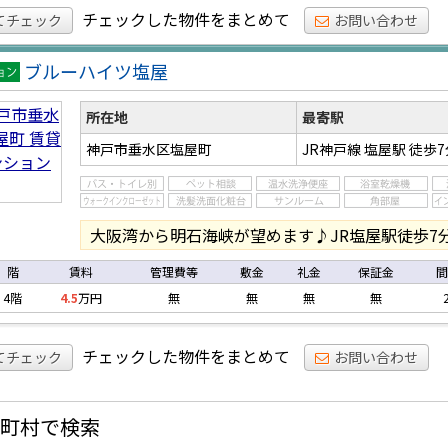
チェックした物件をまとめて
てチェック
お問い合わせ
ブルーハイツ塩屋
マ
ョ
所在地
最寄駅
神戸市垂水区塩屋町
JR神戸線 塩屋駅
徒歩7
大阪湾から明石海峡が望めます♪JR塩屋駅徒歩7
階
賃料
管理費等
敷金
礼金
保証金
間
4階
4.5
万円
無
無
無
無
チェックした物件をまとめて
てチェック
お問い合わせ
町村で検索