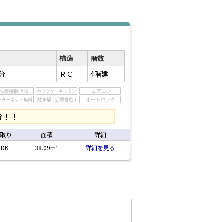
構造
階数
分
ＲＣ
4階建
分！！
取り
面積
詳細
2
2DK
38.09m
詳細を見る