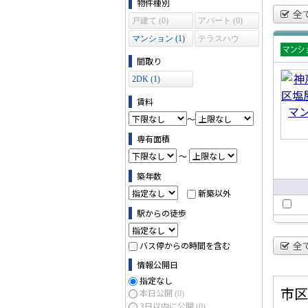
物件種別
全
戸建て (0)
アパート (0)
マンション (1)
テラスハウ
ス (0)
間取り
賃貸
ンシ
2DK (1)
ン
賃料
～
専有面積
～
築年数
新築以外
駅からの徒歩
全
バス停からの時間を含む
情報公開日
指定なし
市区
本日公開
(0)
3日以内に公開
(0)