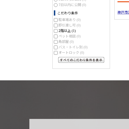
7日以内に公開
(0)
神戸市
こだわり条件
駐車場あり
(0)
即引渡し可
(0)
2階以上
(1)
ペット相談
(0)
角部屋
(0)
バス・トイレ別
(0)
オートロック
(0)
すべてのこだわり条件を見る